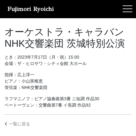
Fujimori Ryoichi
tog
オーケストラ・キャラバン
NHK交響楽団 茨城特別公演
とき：2023年7月17日（月・祝）15:00
会場：ザ・ヒロサワ・シティ会館 大ホール
指揮：広上淳一
ピアノ：小山実稚恵
管弦楽：NHK交響楽団
ラフマニノフ：ピアノ協奏曲第3番 ニ短調 作品30
ベートーヴェン：交響曲第7番 イ長調 作品92
一覧に戻る