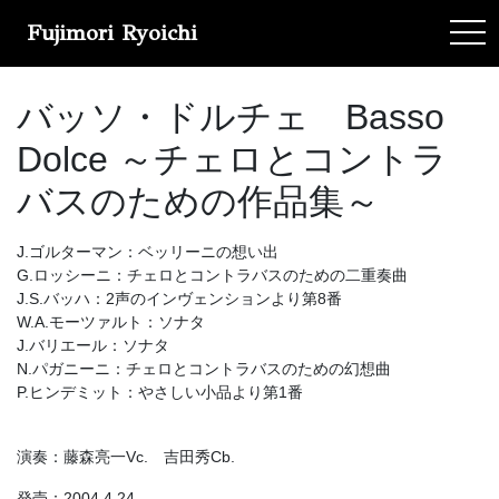
Fujimori Ryoichi
tog
バッソ・ドルチェ Basso
Dolce ～チェロとコントラ
バスのための作品集～
J.ゴルターマン：ベッリーニの想い出
G.ロッシーニ：チェロとコントラバスのための二重奏曲
J.S.バッハ：2声のインヴェンションより第8番
W.A.モーツァルト：ソナタ
J.バリエール：ソナタ
N.パガニーニ：チェロとコントラバスのための幻想曲
P.ヒンデミット：やさしい小品より第1番
演奏：藤森亮一Vc. 吉田秀Cb.
発売：2004.4.24