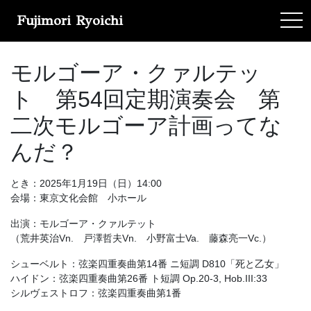
Fujimori Ryoichi
tog
モルゴーア・クァルテッ
ト 第54回定期演奏会 第
二次モルゴーア計画ってな
んだ？
とき：2025年1月19日（日）14:00
会場：東京文化会館 小ホール
出演：モルゴーア・クァルテット
（荒井英治Vn. 戸澤哲夫Vn. 小野富士Va. 藤森亮一Vc.）
シューベルト：弦楽四重奏曲第14番 ニ短調 D810「死と乙女」
ハイドン：弦楽四重奏曲第26番 ト短調 Op.20-3, Hob.III:33
シルヴェストロフ：弦楽四重奏曲第1番