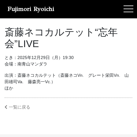
Fujimori Ryoichi
tog
斎藤ネコカルテット“忘年
会”LIVE
とき：2025年12月29日（月）19:30
会場：南青山マンダラ
出演：斎藤ネコカルテット（斎藤ネコVn. グレート栄田Vn. 山
田雄司Va. 藤森亮一Vc.）
ほか
一覧に戻る