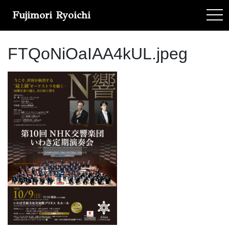
Fujimori Ryoichi
tog
FTQoNiOaIAA4kUL.jpeg