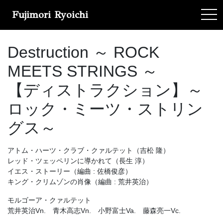
Fujimori Ryoichi
tog
Destruction ～ ROCK
MEETS STRINGS ～
【ディストラクション】～
ロック・ミーツ・ストリン
グス～
アトム・ハーツ・クラブ・クァルテット（吉松 隆）
レッド・ツェッペリンに導かれて（長生 淳）
イエス・ストーリー（編曲 : 佐橋俊彦）
キング・クリムゾンの肖像（編曲 : 荒井英治）
モルゴーア・クァルテット
荒井英治Vn. 青木高志Vn. 小野富士Va. 藤森亮一Vc.