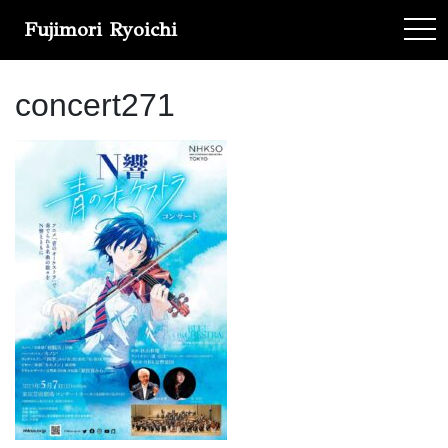
Fujimori Ryoichi
tog
concert271