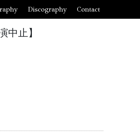
raphy
Discography
Contact
公演中止】