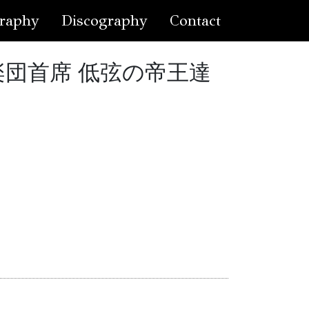
raphy
Discography
Contact
K交響楽団首席 低弦の帝王達