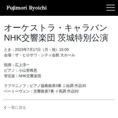
Fujimori Ryoichi
tog
オーケストラ・キャラバン
NHK交響楽団 茨城特別公演
とき：2023年7月17日（月・祝）15:00
会場：ザ・ヒロサワ・シティ会館 大ホール
指揮：広上淳一
ピアノ：小山実稚恵
管弦楽：NHK交響楽団
ラフマニノフ：ピアノ協奏曲第3番 ニ短調 作品30
ベートーヴェン：交響曲第7番 イ長調 作品92
一覧に戻る