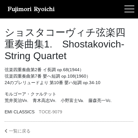
Fujimori Ryoichi
tog
ショスタコーヴィチ弦楽四
重奏曲集1. Shostakovich-
String Quartet
弦楽四重奏曲第2番 イ長調 op.68(1944）
弦楽四重奏曲第7番 嬰へ短調 op.108(1960）
24のプレリュードより 第10番 嬰ハ短調 op.34-10
モルゴーア・クァルテット
荒井英治Vn. 青木高志Vn. 小野富士Va. 藤森亮一Vc.
EMI CLASSICS
TOCE-9079
一覧に戻る