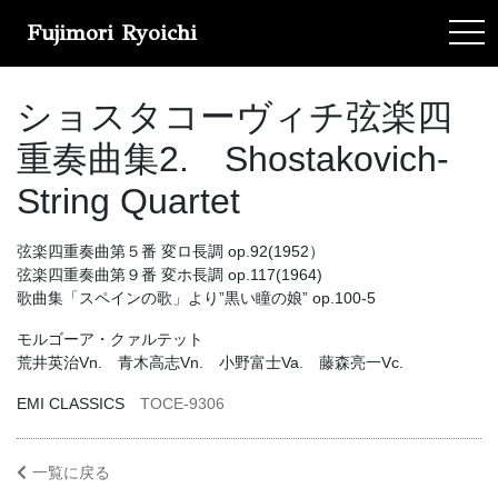
Fujimori Ryoichi
tog
ショスタコーヴィチ弦楽四
重奏曲集2. Shostakovich-
String Quartet
弦楽四重奏曲第５番 変ロ長調 op.92(1952）
弦楽四重奏曲第９番 変ホ長調 op.117(1964)
歌曲集「スペインの歌」より”黒い瞳の娘” op.100-5
モルゴーア・クァルテット
荒井英治Vn. 青木高志Vn. 小野富士Va. 藤森亮一Vc.
EMI CLASSICS
TOCE-9306
一覧に戻る