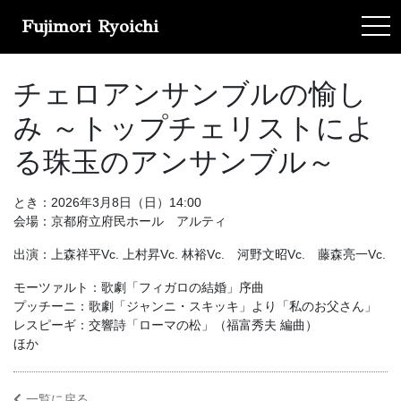
Fujimori Ryoichi
tog
チェロアンサンブルの愉し
み ～トップチェリストによ
る珠玉のアンサンブル～
とき：2026年3月8日（日）14:00
会場：京都府立府民ホール アルティ
出演：上森祥平Vc. 上村昇Vc. 林裕Vc. 河野文昭Vc. 藤森亮一Vc.
モーツァルト：歌劇「フィガロの結婚」序曲
プッチーニ：歌劇「ジャンニ・スキッキ」より「私のお父さん」
レスピーギ：交響詩「ローマの松」（福富秀夫 編曲）
ほか
一覧に戻る