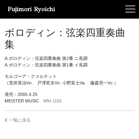
Fujimori Ryoichi
tog
ボロディン：弦楽四重奏曲
集
A.ボロディン：弦楽四重奏曲 第2番 ニ長調
A.ボロディン：弦楽四重奏曲 第1番 イ長調
モルゴーア・クァルテット
（荒井英治Vn. 戸澤哲夫Vn. 小野富士Va. 藤森亮一Vc.）
発売：2005.4.25
MEISTER MUSIC
MM-1181
一覧に戻る