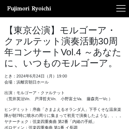
Fujimori Ryoichi
tog
【東京公演】モルゴーア・
クァルテット演奏活動30周
年コンサートVol.4 ～あなた
に、いつものモルゴーア。
とき：2024年6月24日（月）19:00
会場：浜離宮朝日ホール
出演：モルゴーア・クァルテット
（荒井英治Vn. 戸澤哲夫Vn. 小野富士Va. 藤森亮一Vc.）
ヒンデミット：序曲「さまよえるオランダ人」下手くそな温泉楽
隊が朝7時に噴水の周りに集まって初見で演奏したような、、、。
ヤナーチェク：弦楽四重奏曲 第2番「内緒の手紙」
ボロディン：弦楽四重奏曲 第1番 イ長調