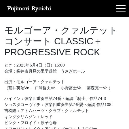
Fujimori Ryoichi
tog
モルゴーア・クァルテット
コンサート CLASSIC＋
PROGRESSIVE ROCK
とき：2023年6月4日（日）15:00
会場：袋井市月見の里学遊館 うさぎホール
出演：モルゴーア・クァルテット
（荒井英治Vn. 戸澤哲夫Vn. 小野富士Va. 藤森亮一Vc.）
ハイドン：弦楽四重奏曲第74番ト短調「騎士」作品74-3
ショスタコーヴィチ：弦楽四重奏曲第7番嬰ヘ短調 作品108
吉松隆：アトムハーツ・クラブ・クァルテット
キングクリムゾン：レッド
ピンク・フロイド：原子心母
エマーソン・レイク・アンド・パーマ：トリロジー