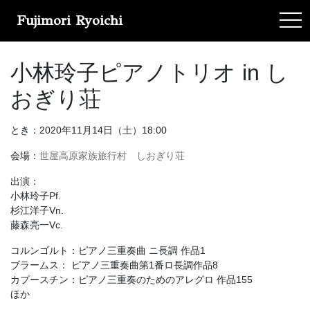
Fujimori Ryoichi
tog
小林玲子ピアノトリオ in し
おぎり荘
とき：2020年11月14日（土）18:00
会場：
世屋高原家族旅行村 しおぎり荘
出演：
小林玲子Pf.
杉江洋子Vn.
藤森亮一Vc.
コルンゴルト：ピアノ三重奏曲 ニ長調 作品1
ブラームス： ピアノ三重奏曲第1番ロ長調作品8
カプースチン：ピアノ三重奏のためのアレグロ 作品155
ほか