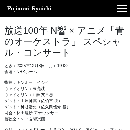
Fujimori Ryoichi
tog
放送100年 N響 × アニメ「青
のオーケストラ」 スペシャ
ル・コンサート
とき：2025年12月8日（月）19:00
会場：NHKホール
指揮：キンボー・イシイ
ヴァイオリン：東亮汰
ヴァイオリン：山田友里恵
ゲスト：土屋神葉（佐伯直 役）
ゲスト：神谷浩史（佐久間優介 役）
司会：林田理沙 アナウンサー
管弦楽：NHK交響楽団
クリスマス・メドレー（もろびとこぞりて～アヴェ・マリア～ハ