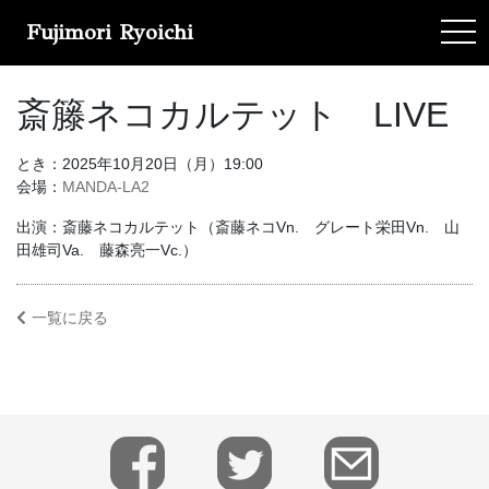
Fujimori Ryoichi
tog
斎籐ネコカルテット LIVE
とき：2025年10月20日（月）19:00
会場：
MANDA-LA2
出演：斎藤ネコカルテット（斎藤ネコVn. グレート栄田Vn. 山
田雄司Va. 藤森亮一Vc.）
一覧に戻る