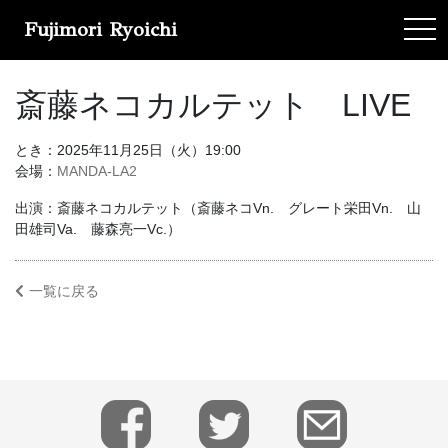
Fujimori Ryoichi
tog
斎藤ネコカルテット LIVE
とき：2025年11月25日（火）19:00
会場：
MANDA-LA2
出演：斎藤ネコカルテット（斎藤ネコVn. グレート栄田Vn. 山
田雄司Va. 藤森亮一Vc.）
一覧に戻る