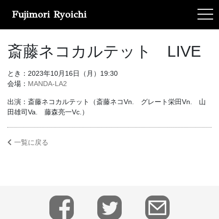
Fujimori Ryoichi
tog
斎藤ネコカルテット LIVE
とき：2023年10月16日（月）19:30
会場：
MANDA-LA2
出演：斎藤ネコカルテット（斎藤ネコVn. グレート栄田Vn. 山
田雄司Va. 藤森亮一Vc.）
一覧に戻る