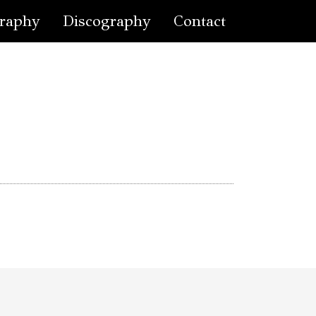
raphy
Discography
Contact