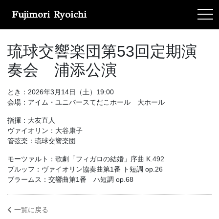
Fujimori Ryoichi
tog
琉球交響楽団第53回定期演
奏会 浦添公演
とき：2026年3月14日（土）19:00
会場：アイム・ユニバースてだこホール 大ホール
指揮：大友直人
ヴァイオリン：大谷康子
管弦楽：琉球交響楽団
モーツァルト：歌劇「フィガロの結婚」序曲 K.492
ブルッフ：ヴァイオリン協奏曲第1番 ト短調 op.26
ブラームス：交響曲第1番 ハ短調 op.68
一覧に戻る