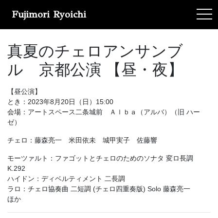
Fujimori Ryoichi
tog
真夏のチェロアンサンブ
ル 京都公演 【昼・夜】
【昼公演】
とき：2023年8月20日（日）15:00
会場：アートスペース二条城前 Ａｌｂａ（アルバ）（旧 ハー
ゼ）
チェロ：藤森亮一 米田依未 城甲実子 佐藤響
モーツァルト：ファゴットとチェロのためのソナタ 変ロ長調
K.292
ハイドン：ディベルティメント 二長調
ラロ：チェロ協奏曲 二短調 (チェロ四重奏版) Solo 藤森亮一
ほか