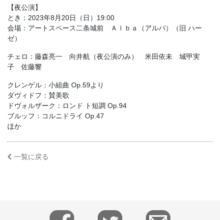
【夜公演】
とき：2023年8月20日（日）19:00
会場：アートスペース二条城前 Ａｌｂａ（アルバ）（旧 ハー
ゼ）
チェロ：藤森亮一 向井航（夜公演のみ） 米田依未 城甲実
子 佐藤響
クレンゲル：小組曲 Op.59より
ダヴィドフ：賛美歌
ドヴォルザーク：ロンド ト短調 Op.94
ブルッフ：コルニドライ Op.47
ほか
一覧に戻る