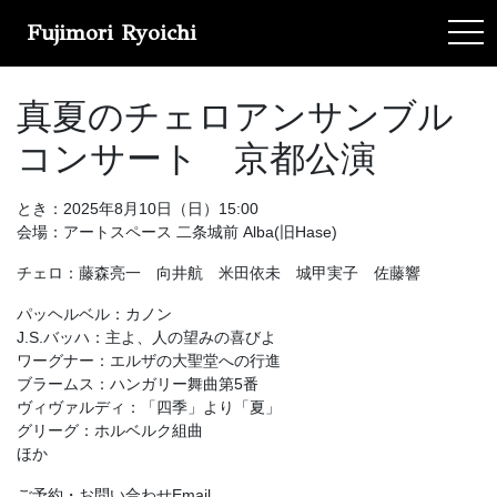
Fujimori Ryoichi
tog
真夏のチェロアンサンブル
コンサート 京都公演
とき：2025年8月10日（日）15:00
会場：アートスペース 二条城前 Alba(旧Hase)
チェロ：藤森亮一 向井航 米田依未 城甲実子 佐藤響
パッヘルベル：カノン
J.S.バッハ：主よ、人の望みの喜びよ
ワーグナー：エルザの大聖堂への行進
ブラームス：ハンガリー舞曲第5番
ヴィヴァルディ：「四季」より「夏」
グリーグ：ホルベルク組曲
ほか
ご予約・お問い合わせEmail