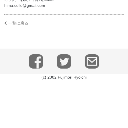
hima.cello@gmail.com
一覧に戻る
(c) 2002 Fujimori Ryoichi