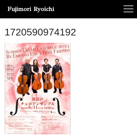
Fujimori Ryoichi
tog
1720590974192