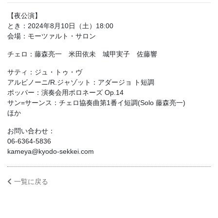
【夜公演】
とき：2024年8月10日（土）18:00
会場：モーツァルト・サロン
チェロ：藤森亮一 米田依未 城甲実子 佐藤響
サティ：ジュ・トゥ・ヴ
アルビノーニ/R.ジャゾット：アダージョ ト短調
ポッパー：演奏会用ポロネーズ Op.14
サン=サーンス：チェロ協奏曲第1番イ短調(Solo 藤森亮一)
ほか
お問い合わせ：
06-6364-5836
kameya@kyodo-sekkei.com
一覧に戻る