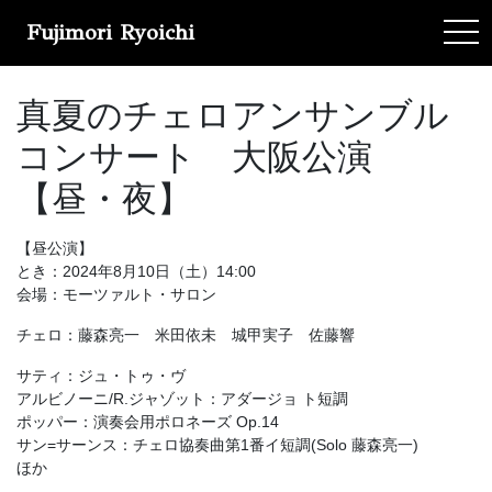
Fujimori Ryoichi
tog
真夏のチェロアンサンブル
コンサート 大阪公演
【昼・夜】
【昼公演】
とき：2024年8月10日（土）14:00
会場：モーツァルト・サロン
チェロ：藤森亮一 米田依未 城甲実子 佐藤響
サティ：ジュ・トゥ・ヴ
アルビノーニ/R.ジャゾット：アダージョ ト短調
ポッパー：演奏会用ポロネーズ Op.14
サン=サーンス：チェロ協奏曲第1番イ短調(Solo 藤森亮一)
ほか