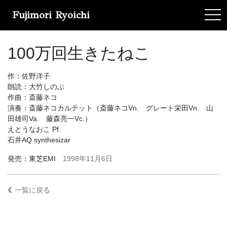
Fujimori Ryoichi
tog
100万回生きたねこ
作：佐野洋子
朗読：大竹しのぶ
作曲：斎藤ネコ
演奏：斎藤ネコカルテット（斎藤ネコVn. グレート栄田Vn. 山
田雄司Va. 藤森亮一Vc.）
えとうなおこ Pf.
石井AQ synthesizar
発売：東芝EMI
1998年11月6日
一覧に戻る