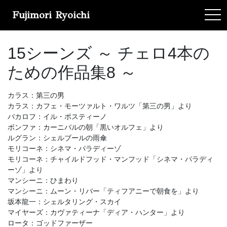
Fujimori Ryoichi
tog
15シーンズ ～ チェロ4本の
ための作品集8 ～
カラス：第三の男
カラス：カフェ・モーツァルト・ワルツ「第三の男」より
バカロフ：イル・ポスティーノ
ボンファ：カーニバルの朝「黒いオルフェ」より
ルグラン：シェルブールの雨傘
モリコーネ：シネマ・パラディーゾ
モリコーネ：チャイルドフッド・マンフッド「シネマ・パラディ
ーゾ」より
マンシーニ：ひまわり
マンシーニ：ムーン・リバー「ティフアニーで朝食を」より
坂本龍一：シェルタリング・スカイ
マイヤーズ：カヴァティーナ「ディア・ハンター」より
ロータ：ゴッドファーザー