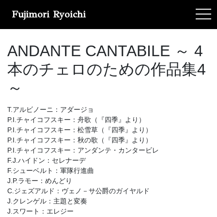
Fujimori Ryoichi
tog
ANDANTE CANTABILE ～ 4
本のチェロのための作品集4
～
T.アルビノーニ：アダージョ
P.I.チャイコフスキー：舟歌（『四季』より）
P.I.チャイコフスキー：松雪草（『四季』より）
P.I.チャイコフスキー：秋の歌（『四季』より）
P.I.チャイコフスキー：アンダンテ・カンタービレ
F.J.ハイドン：セレナーデ
F.シューベルト：軍隊行進曲
J.P.ラモー：めんどり
C.ジェズアルド：ヴェノ－サ公爵のガイヤルド
J.クレンゲル：主題と変奏
J.スワート：エレジー