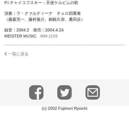
P.I.チャイコフスキー：天使ケルビムの歌
演奏：ラ・クァルティーナ チェロ四重奏
（藤森亮一、藤村俊介、銅銀久弥、桑田歩）
録音：2004.2 発売：2004.4.24
MEISTER MUSIC
MM-1159
一覧に戻る
(c) 2002 Fujimori Ryoichi