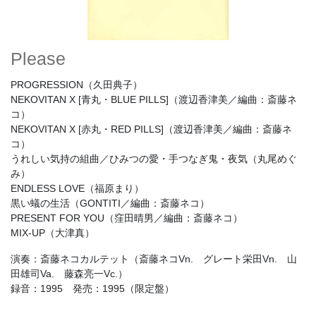
Please
PROGRESSION（久田典子）
NEKOVITAN X [青丸・BLUE PILLS]（渡辺香津美／編曲：斎藤ネ
コ）
NEKOVITAN X [赤丸・RED PILLS]（渡辺香津美／編曲：斎藤ネ
コ）
うれしい気持の組曲／ひみつの愛・手つなぎ鬼・夜気（丸尾めぐ
み）
ENDLESS LOVE（福原まり）
黒い蟻の生活（GONTITI／編曲：斎藤ネコ）
PRESENT FOR YOU（窪田晴男／編曲：斎藤ネコ）
MIX-UP（大津真）
演奏：斎藤ネコカルテット（斎藤ネコVn. グレート栄田Vn. 山
田雄司Va. 藤森亮一Vc.）
録音：1995 発売：1995（限定盤）