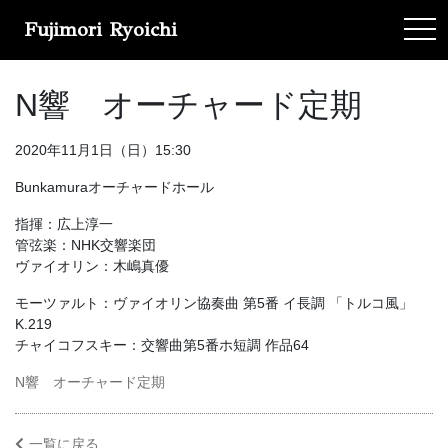
Fujimori Ryoichi
tog
N響 オーチャード定期
2020年11月1日（日）15:30
Bunkamuraオーチャードホール
指揮：広上淳一
管弦楽：NHK交響楽団
ヴァイオリン：木嶋真優
モーツァルト：ヴァイオリン協奏曲 第5番 イ長調 「トルコ風」
K.219
チャイコフスキー：交響曲第5番ホ短調 作品64
N響 オーチャード定期
一覧に戻る