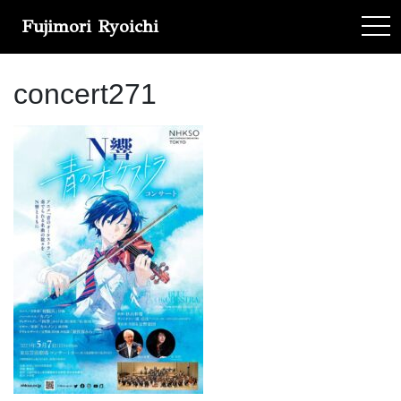
Fujimori Ryoichi
tog
concert271