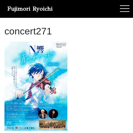
Fujimori Ryoichi
tog
concert271