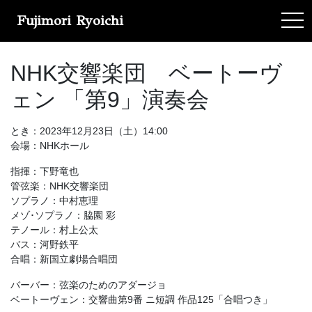
Fujimori Ryoichi
tog
NHK交響楽団 ベートーヴ
ェン 「第9」演奏会
とき：2023年12月23日（土）14:00
会場：NHKホール
指揮：下野竜也
管弦楽：NHK交響楽団
ソプラノ：中村恵理
メゾ･ソプラノ：脇園 彩
テノール：村上公太
バス：河野鉄平
合唱：新国立劇場合唱団
バーバー：弦楽のためのアダージョ
ベートーヴェン：交響曲第9番 ニ短調 作品125「合唱つき」