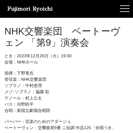
Fujimori Ryoichi
tog
NHK交響楽団 ベートーヴ
ェン 「第9」演奏会
とき：2023年12月26日（火）19:00
会場：NHKホール
指揮：下野竜也
管弦楽：NHK交響楽団
ソプラノ：中村恵理
メゾ･ソプラノ：脇園 彩
テノール：村上公太
バス：河野鉄平
合唱：新国立劇場合唱団
バーバー：弦楽のためのアダージョ
ベートーヴェン：交響曲第9番 ニ短調 作品125「合唱つき」