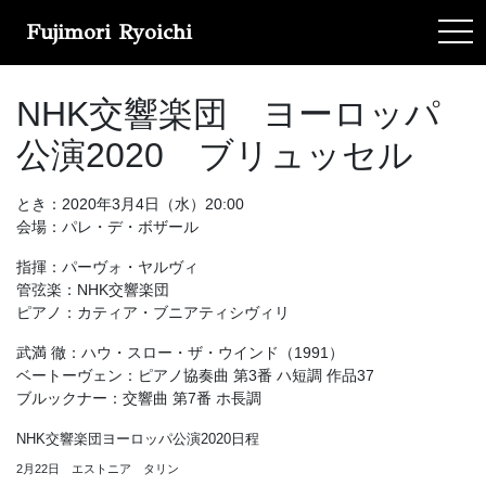
Fujimori Ryoichi
tog
NHK交響楽団 ヨーロッパ
公演2020 ブリュッセル
とき：2020年3月4日（水）20:00
会場：パレ・デ・ボザール
指揮：パーヴォ・ヤルヴィ
管弦楽：NHK交響楽団
ピアノ：カティア・ブニアティシヴィリ
武満 徹：ハウ・スロー・ザ・ウインド（1991）
ベートーヴェン：ピアノ協奏曲 第3番 ハ短調 作品37
ブルックナー：交響曲 第7番 ホ長調
NHK交響楽団ヨーロッパ公演2020日程
2月22日 エストニア タリン