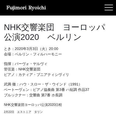
Fujimori Ryoichi
tog
NHK交響楽団 ヨーロッパ
公演2020 ベルリン
とき：2020年3月3日（火）20:00
会場：ベルリン・フィルハーモニー
指揮：パーヴォ・ヤルヴィ
管弦楽：NHK交響楽団
ピアノ：カティア・ブニアティシヴィリ
武満 徹：ハウ・スロー・ザ・ウインド（1991）
ベートーヴェン：ピアノ協奏曲 第3番 ハ短調 作品37
ブルックナー：交響曲 第7番 ホ長調
NHK交響楽団ヨーロッパ公演2020日程
2月22日 エストニア タリン