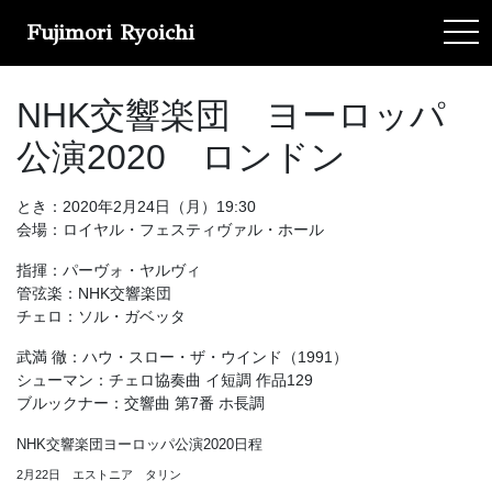
Fujimori Ryoichi
tog
NHK交響楽団 ヨーロッパ
公演2020 ロンドン
とき：2020年2月24日（月）19:30
会場：ロイヤル・フェスティヴァル・ホール
指揮：パーヴォ・ヤルヴィ
管弦楽：NHK交響楽団
チェロ：ソル・ガベッタ
武満 徹：ハウ・スロー・ザ・ウインド（1991）
シューマン：チェロ協奏曲 イ短調 作品129
ブルックナー：交響曲 第7番 ホ長調
NHK交響楽団ヨーロッパ公演2020日程
2月22日 エストニア タリン