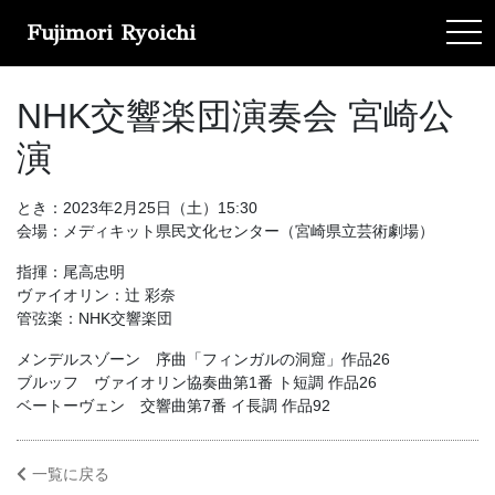
Fujimori Ryoichi
tog
NHK交響楽団演奏会 宮崎公
演
とき：2023年2月25日（土）15:30
会場：メディキット県民文化センター（宮崎県立芸術劇場）
指揮：尾高忠明
ヴァイオリン：辻 彩奈
管弦楽：NHK交響楽団
メンデルスゾーン 序曲「フィンガルの洞窟」作品26
ブルッフ ヴァイオリン協奏曲第1番 ト短調 作品26
ベートーヴェン 交響曲第7番 イ長調 作品92
一覧に戻る