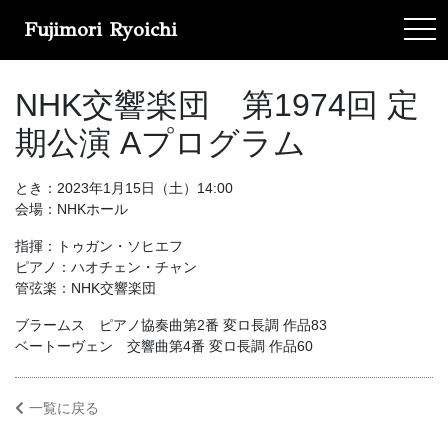
Fujimori Ryoichi
tog
NHK交響楽団 第1974回 定
期公演 Aプログラム
とき：2023年1月15日（土）14:00
会場：NHKホール
指揮：トゥガン・ソヒエフ
ピアノ：ハオチェン・チャン
管弦楽：NHK交響楽団
ブラームス ピアノ協奏曲第2番 変ロ長調 作品83
ベートーヴェン 交響曲第4番 変ロ長調 作品60
一覧に戻る