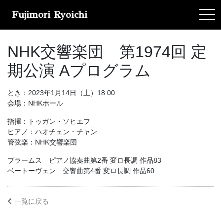
Fujimori Ryoichi
tog
NHK交響楽団 第1974回 定
期公演 Aプログラム
とき：2023年1月14日（土）18:00
会場：NHKホール
指揮：トゥガン・ソヒエフ
ピアノ：ハオチェン・チャン
管弦楽：NHK交響楽団
ブラームス ピアノ協奏曲第2番 変ロ長調 作品83
ベートーヴェン 交響曲第4番 変ロ長調 作品60
一覧に戻る