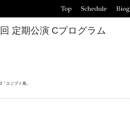
Top
Schedule
Biog
4回 定期公演 Cプログラム
03「エジプト風」