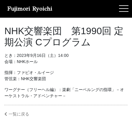
Fujimori Ryoichi
tog
NHK交響楽団 第1990回 定
期公演 Cプログラム
とき：2023年9月16日（土）14:00
会場：NHKホール
指揮：ファビオ・ルイージ
管弦楽：NHK交響楽団
ワーグナー（フリーヘル編）：楽劇「ニーベルングの指環」－オ
ーケストラル・アドベンチャー－
一覧に戻る