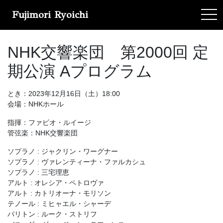
Fujimori Ryoichi
tog
NHK交響楽団 第2000回 定
期公演 Aプログラム
とき：2023年12月16日（土）18:00
会場：NHKホール
指揮：ファビオ・ルイージ
管弦楽：NHK交響楽団
ソプラノ : ジャクリン・ワーグナー
ソプラノ : ヴァレンティーナ・ファルカシュ
ソプラノ : 三宅理恵
アルト : オレシア・ペトロヴァ
アルト : カトリオーナ・モリソン
テノール : ミヒャエル・シャーデ
バリトン : ルーク・ストリフ