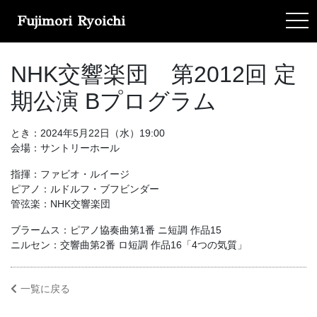
Fujimori Ryoichi
tog
NHK交響楽団 第2012回 定
期公演 Bプログラム
とき：2024年5月22日（水）19:00
会場：サントリーホール
指揮：ファビオ・ルイージ
ピアノ：ルドルフ・ブフビンダー
管弦楽：NHK交響楽団
ブラームス：ピアノ協奏曲第1番 ニ短調 作品15
ニルセン：交響曲第2番 ロ短調 作品16「4つの気質」
一覧に戻る