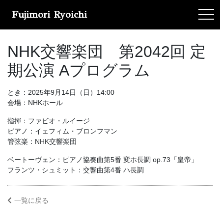
Fujimori Ryoichi
tog
NHK交響楽団 第2042回 定
期公演 Aプログラム
とき：2025年9月14日（日）14:00
会場：NHKホール
指揮：ファビオ・ルイージ
ピアノ：イェフィム・ブロンフマン
管弦楽：NHK交響楽団
ベートーヴェン：ピアノ協奏曲第5番 変ホ長調 op.73「皇帝」
フランツ・シュミット：交響曲第4番 ハ長調
一覧に戻る