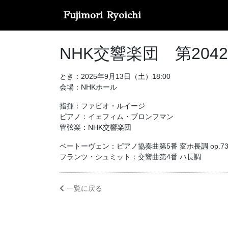
Fujimori Ryoichi
NHK交響楽団 第204
とき：2025年9月13日（土）18:00
会場：NHKホール
指揮：ファビオ・ルイージ
ピアノ：イェフィム・ブロンフマン
管弦楽：NHK交響楽団
ベートーヴェン：ピアノ協奏曲第5番 変ホ長調 op.7
フランツ・シュミット：交響曲第4番 ハ長調
一覧に戻る