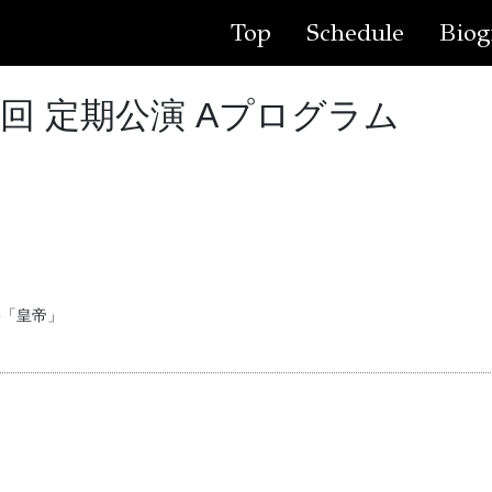
Top
Schedule
Biog
2回 定期公演 Aプログラム
3「皇帝」