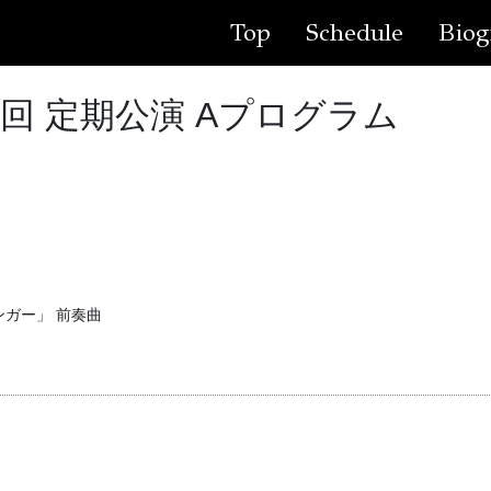
Top
Schedule
Biog
7回 定期公演 Aプログラム
ガー」 前奏曲