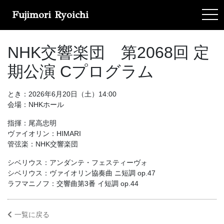
Fujimori Ryoichi
tog
NHK交響楽団 第2068回 定
期公演 Cプログラム
とき：2026年6月20日（土）14:00
会場：NHKホール
指揮：尾高忠明
ヴァイオリン：HIMARI
管弦楽：NHK交響楽団
シベリウス：アンダンテ・フェスティーヴォ
シベリウス：ヴァイオリン協奏曲 ニ短調 op.47
ラフマニノフ：交響曲第3番 イ短調 op.44
一覧に戻る